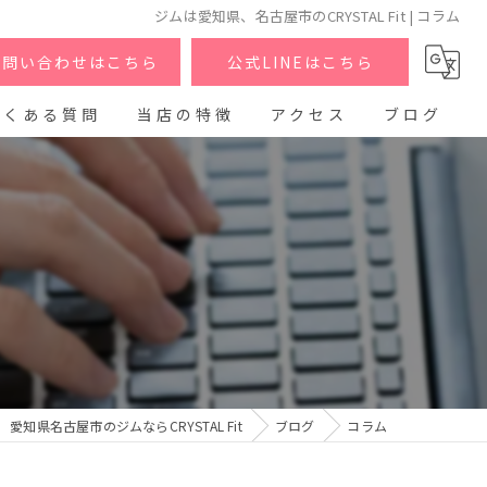
ジムは愛知県、名古屋市のCRYSTAL Fit | コラム
お問い合わせはこちら
公式LINEはこちら
よくある質問
当店の特徴
アクセス
ブログ
パーソナル
コラム
筋トレ
ダイエット
ヒップアップ
脚痩せ
愛知県名古屋市のジムならCRYSTAL Fit
ブログ
コラム