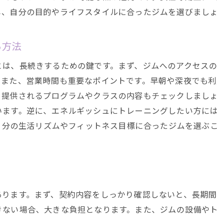
体験を活用して理想のジムを見つける方法
し、自分の目的やライフスタイルに合ったジムを選びまし
無料体験の申し込み方法
無料体験で確認すべきポイント
る方法
ジムの雰囲気やスタッフの対応をチェック
とは、長続きするための鍵です。まず、ジムへのアクセス
無料体験後の入会手続きの流れ
また、営業時間も重要なポイントです。早朝や深夜でも利
無料体験を最大限に活用するための準備
、提供されるプログラムやクラスの内容もチェックしまし
います。逆に、エネルギッシュにトレーニングしたい方に
無料体験で自分に合ったジムかどうかを判断する方法
。自分の生活リズムやフィットネス目標に合ったジムを選ぶ
の雰囲気や指導スタイルを確認するポイント
ジムの雰囲気を感じ取る方法
指導スタイルが自分に合うか確認するポイント
グループレッスンと個別指導の違い
あります。まず、契約内容をしっかり確認しないと、長期間
スタッフの資格や経験をチェックする方法
きない場合、大きな負担となります。また、ジムの設備や
ジムの清潔さと設備の状態を確認