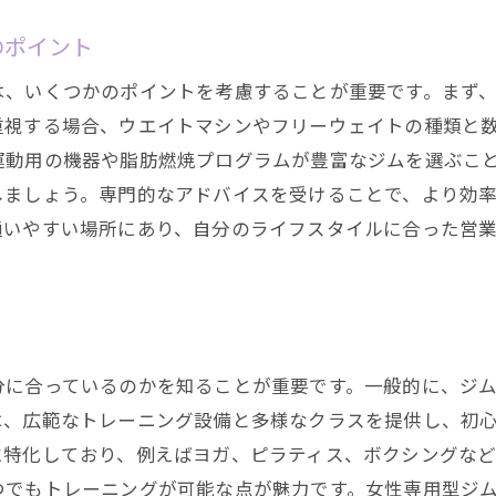
筋力アップに最適なジムの特徴
のポイント
有酸素運動が充実したジムの選び方
は、いくつかのポイントを考慮することが重要です。まず
ヨガやピラティスを提供するジムのメリット
重視する場合、ウエイトマシンやフリーウェイトの種類と
ダンスフィットネスプログラムのあるジムの魅力
運動用の機器や脂肪燃焼プログラムが豊富なジムを選ぶこ
パーソナルトレーニングが受けられるジムの探し方
しましょう。専門的なアドバイスを受けることで、より効
自分の目的に適したプログラムを見つける方法
通いやすい場所にあり、自分のライフスタイルに合った営
やすさも重要駅近のジムを選ぶためのコツ
駅近ジムのメリットとデメリット
通いやすい場所にあるジムの見つけ方
駅近ジムの料金や営業時間を比較するポイント
に合っているのかを知ることが重要です。一般的に、ジム
通勤・通学路にあるジムの選び方
は、広範なトレーニング設備と多様なクラスを提供し、初
駅近ジムの混雑状況と対策
特化しており、例えばヨガ、ピラティス、ボクシングなど
駅近ジムで効果的にトレーニングを続けるコツ
つでもトレーニングが可能な点が魅力です。女性専用型ジ