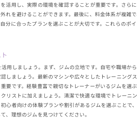
ンを活用し、実際の環境を確認することが重要です。さら
他の会員のフィードバックを参考にする
待外れを避けることができます。最後に、料金体系が複雑
ットネス目標に合ったジム探しの手順
、自分に合ったプランを選ぶことが大切です。これらのポイ
目標設定から始めるジム探し
自分のフィットネスレベルを把握する
目標達成のためのプログラムを選ぶ
スト
ジムのロケーションとアクセスを確認
を活用しましょう。まず、ジムの立地です。自宅や職場か
予算に合ったジムの選び方
確認しましょう。最新のマシンや広々としたトレーニング
実際にジムを訪れて最終チェック
も重要です。経験豊富で親切なトレーナーがいるジムを選
的なライフスタイルを始めるためのジム選びガイド
ックリストに加えましょう。清潔で快適な環境でトレーニ
健康的な生活を始めるためのジム選びの重要性
。初心者向けの体験プランや割引があるジムを選ぶことで
して、理想のジムを見つけてください。
ジムでのトレーニングが健康に与える影響
長続きするフィットネス習慣の作り方
ジム選びと食生活改善の関係