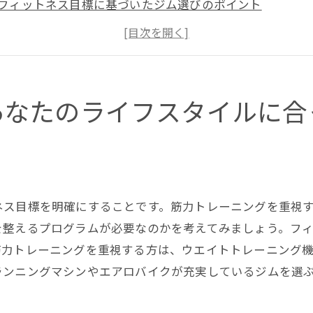
フィットネス目標に基づいたジム選びのポイント
ジムの種類とそれぞれの特徴を知ろう
ライフスタイルとジムの相性を見極める方法
ジム選びで避けるべき落とし穴
成功するジム選びのためのチェックリスト
あなたのライフスタイルに合
者必見ジムを選ぶ際の重要なポイント
初心者におすすめのジムの特徴
初心者向けのトレーニングプログラムとは
ジムの設備と初心者のための活用法
ネス目標を明確にすることです。筋力トレーニングを重視
初心者がジムに通う際の注意点
を整えるプログラムが必要なのかを考えてみましょう。フ
ジムの利用方法と基本マナー
筋力トレーニングを重視する方は、ウエイトトレーニング
ランニングマシンやエアロバイクが充実しているジムを選
初心者でも安心して通えるジムの見つけ方
グラム別ジムの選び方筋力アップから有酸素運動まで