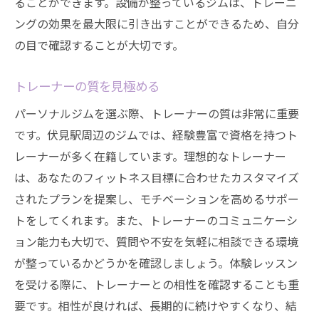
ることができます。設備が整っているジムは、トレーニ
プログラムが習慣化に与える影響
ングの効果を最大限に引き出すことができるため、自分
の目で確認することが大切です。
目標達成に向けたプログラムの活用法
忙しいあなたにぴったりの通いやすいジム
トレーナーの質を見極める
スケジュールに合わせたジム選び
パーソナルジムを選ぶ際、トレーナーの質は非常に重要
忙しい日常でも続けられるジムの特徴
です。伏見駅周辺のジムでは、経験豊富で資格を持つト
時間効率を考えたトレーニング計画
レーナーが多く在籍しています。理想的なトレーナー
ライフスタイルに合わせた通いやすいジム
は、あなたのフィットネス目標に合わせたカスタマイズ
通いやすさが続けるポイント
されたプランを提案し、モチベーションを高めるサポー
忙しい中でも無理なく通えるジムの選び方
トをしてくれます。また、トレーナーのコミュニケーシ
トレーニングの効果を最大化するジムの選び方
ョン能力も大切で、質問や不安を気軽に相談できる環境
が整っているかどうかを確認しましょう。体験レッスン
効果を高めるジムの選び方
を受ける際に、トレーナーとの相性を確認することも重
トレーニング効果を最大限に引き出す環境
要です。相性が良ければ、長期的に続けやすくなり、結
ジム選びの基準となるポイント