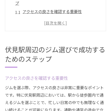
プ
アクセスの良さを確認する重要性
施設内の清潔さと設備をチェック
トレーナーの質を見極める
体験レッスンでジムの雰囲気を確認
料金プランと契約条件を理解する
伏見駅周辺のジム選びで成功する
口コミを参考にするポイント
ためのステップ
駅近ジムで叶える理想のフィットネスライフ
駅近の利便性を活かした通い方
アクセスの良さを確認する重要性
ジム選びで考慮すべき通勤時間
ジムの立地がモチベーションに与える影響
ジムを選ぶ際、アクセスの良さは非常に重要なポイント
です。特に伏見駅周辺においては、駅から徒歩圏内で通
駅周辺のジムの特徴を比較
えるジムを選ぶことで、忙しい日常の中でも無理なく通
健康をサポートする駅近ジムの魅力
い続けることが可能になります。通勤や通学の途中で立