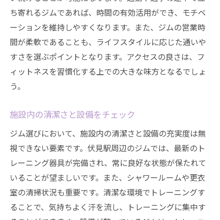
フィットネスライフを充実させるためのジ
ち寄れるジムであれば、時間の有効活用ができ、モチベ
ム選び
ーションを維持しやすくなります。また、ジムの営業時
最新設備を誇るジムで効率的なトレーニングを
間が柔軟であることも、ライフスタイルに応じた通いや
最新のトレーニング機器を活用する利点
すさを選ぶポイントとなります。アクセスの良さは、フ
設備がトレーニング効率に与える効果
ィットネスを習慣化する上での大きな味方となるでしょ
ジム選びにおける設備の重要性
う。
最新設備を備えたジムの特徴
施設内の清潔さと設備をチェック
設備の充実度を確認する方法
ジム選びにおいて、施設内の清潔さと設備の充実度は無
トレーニング効果を上げるための設備選び
視できない要素です。伏見駅周辺のジムでは、最新のト
個々に合ったプログラムでジム通いを習慣化
レーニング器具が完備され、常に良好な状態が保たれて
個別プログラムのメリットとは
いることが望ましいです。また、シャワールームや更衣
自分に合ったプログラムを見つける方法
室の清掃状況も重要です。清潔な環境でトレーニングす
プログラムの柔軟性が重要な理由
ることで、気持ちよく汗を流し、トレーニングに集中す
パーソナルトレーナーの選び方