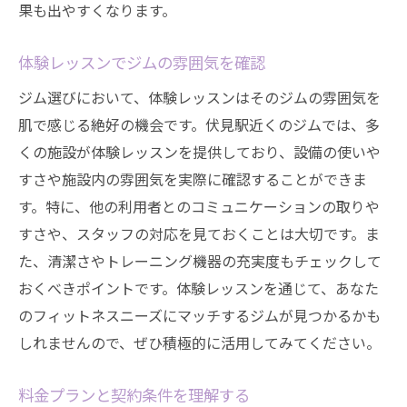
果も出やすくなります。
効果的なトレーニングをサポートするジム
ジム選びで効果を左右する要因
体験レッスンでジムの雰囲気を確認
トレーニング効果を向上させる秘訣
ジム選びにおいて、体験レッスンはそのジムの雰囲気を
伏見駅でジムを選ぶ際の重要なポイント
肌で感じる絶好の機会です。伏見駅近くのジムでは、多
立地とアクセスの重要性
くの施設が体験レッスンを提供しており、設備の使いや
施設の充実度を確認する方法
すさや施設内の雰囲気を実際に確認することができま
す。特に、他の利用者とのコミュニケーションの取りや
トレーニングプログラムの多様性
すさや、スタッフの対応を見ておくことは大切です。ま
ジムの雰囲気とトレーナーの質
た、清潔さやトレーニング機器の充実度もチェックして
料金プランとその内容を比較
おくべきポイントです。体験レッスンを通じて、あなた
口コミやレビューの活用法
のフィットネスニーズにマッチするジムが見つかるかも
ジム選びで理想のボディメイクを実現
しれませんので、ぜひ積極的に活用してみてください。
ボディメイクに向けたジム選びのポイント
目的に応じたトレーニングプランの選び方
料金プランと契約条件を理解する