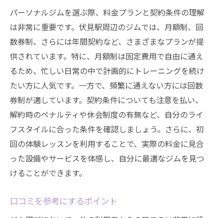
ジムが提供するサポートと効果
パーソナルジムを選ぶ際、料金プランと契約条件の理解
理想のボディメイクを叶えるジムの特徴
は非常に重要です。伏見駅周辺のジムでは、月額制、回
数券制、さらには年間契約など、さまざまなプランが提
トレーニングがボディメイクに与える影響
供されています。特に、月額制は固定費用で自由に通え
継続的なボディメイクのためのジム活用法
るため、忙しい日常の中で計画的にトレーニングを続け
たい方に人気です。一方で、頻繁に通えない方には回数
券制が適しています。契約条件についても注意を払い、
解約時のペナルティや休会制度の有無など、自分のライ
フスタイルに合った条件を確認しましょう。さらに、初
回の体験レッスンを利用することで、実際の料金に見合
った設備やサービスを体感し、自分に最適なジムを見つ
けることができます。
口コミを参考にするポイント