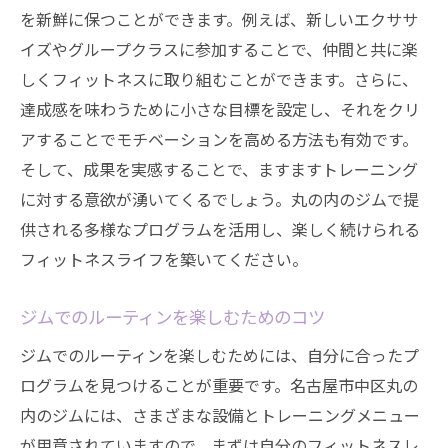
ーチ
を新鮮に保つことができます。例えば、新しいエクササ
目標達成を楽しく続けるためのヒント
イズやグループクラスに参加することで、仲間と共に楽
あなたのフィットネス目標を達成するための最
しくフィットネスに取り組むことができます。さらに、
適なジムとは
達成感を味わうために小さな目標を設定し、それをクリ
個人の目標にマッチするジムの選び方
アすることでモチベーションを高める方法も有効です。
ジムの特徴と自分のフィットネススタイル
そして、成果を実感することで、ますますトレーニング
の一致
に対する意欲が湧いてくるでしょう。丸の内のジムで提
供される多様なプログラムを活用し、楽しく続けられる
トレーナーと設備が目標達成に与える影響
フィットネスライフを築いてください。
丸の内で最適なジムを見つける方法
フィットネス目標に向けたジムの利用法
ジムでのルーティンを楽しむためのコツ
最適なジムで理想のボディを目指そう
ジムでのルーティンを楽しむためには、自分に合ったプ
名古屋市中区丸の内でジムを選ぶ際のポイント
ログラムを見つけることが重要です。名古屋市中区丸の
ジムの立地とアクセスの重要性
内のジムには、さまざまな設備とトレーニングメニュー
設備やサービスの比較ポイント
が用意されていますので、まずは自分のフィットネスレ