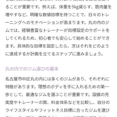
環境がトレーニング成果に与える役割
ることが重要です。例えば、体重を5kg減らす、筋肉量を
増やすなど、明確な数値目標を持つことで、日々のトレ
プロのトレーナーが健康維持に寄与する理
ーニングへのモチベーションが高まります。丸の内のジ
由
ムでは、経験豊富なトレーナーが目標設定のサポートを
丸の内で選ぶべきジムの特徴
してくれるため、初心者でも安心して始めることができ
名古屋市中区のジムが人気な理由とは
ます。具体的な目標を設定したら、次はそれをどのよう
初心者でも安心！丸の内のジムで専門トレーナ
に達成するか計画を立てるステップに進みましょう。
ーのサポートを受ける
初心者が知っておくべきトレーニングの基
丸の内でのジム選びの基本
本
名古屋市中区丸の内には多くのジムがあり、それぞれに
トレーナーの選び方とその重要性
特徴があります。理想のボディを手に入れるための第一
マンツーマンサポートで目指せるボディメ
歩として、最適なジムを選ぶことが重要です。設備の充
イク
実度やトレーナーの質、料金体系などを比較し、自分の
初心者が陥りやすい失敗とその回避法
ライフスタイルやフィットネス目標に合ったジムを選び