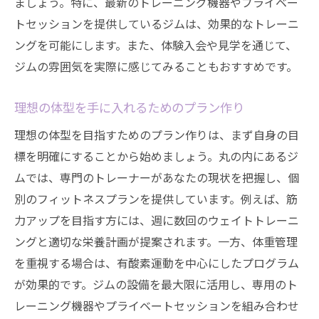
トレーナーとのコミュニケーションのコツ
ましょう。特に、最新のトレーニング機器やプライベー
トセッションを提供しているジムは、効果的なトレーニ
丸の内の初心者向けジムの特徴
ングを可能にします。また、体験入会や見学を通じて、
最新設備を活用した効率的なトレーニングがで
ジムの雰囲気を実際に感じてみることもおすすめです。
きるジム
フィットネス機器の最新トレンド
理想の体型を手に入れるためのプラン作り
効率的なトレーニング法と設備の使い方
理想の体型を目指すためのプラン作りは、まず自身の目
設備が提供するトレーニングの柔軟性
標を明確にすることから始めましょう。丸の内にあるジ
最新テクノロジーがトレーニングに与える
ムでは、専門のトレーナーがあなたの現状を把握し、個
影響
別のフィットネスプランを提供しています。例えば、筋
丸の内のジムで体験できる最新設備
力アップを目指す方には、週に数回のウェイトトレーニ
設備を活用した目標達成のための戦略
ングと適切な栄養計画が提案されます。一方、体重管理
忙しい日常にフィットしたトレーニングプログ
を重視する場合は、有酸素運動を中心にしたプログラム
ラムを見つけよう
が効果的です。ジムの設備を最大限に活用し、専用のト
レーニング機器やプライベートセッションを組み合わせ
時間効率を考慮したプログラムの選び方