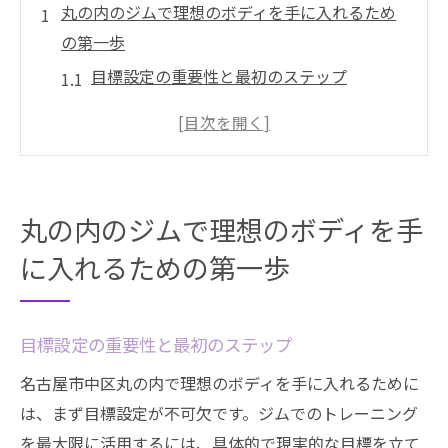
丸の内のジムで理想のボディを手に入れるため
の第一歩
目標設定の重要性と最初のステップ
丸の内でのジム選びの基本
理想の体型を手に入れるためのプラン作り
フィットネスのモチベーションを維持する
方法
丸の内のジムで理想のボディを手
ジムでのルーティンを楽しむためのコツ
に入れるための第一歩
丸の内でのトレーニングを最大限に活用す
る
名古屋市中区のジム選びが健康とフィットネス
目標設定の重要性と最初のステップ
に重要な理由
名古屋市中区丸の内で理想のボディを手に入れるために
地域のジムが提供する健康効果
は、まず目標設定が不可欠です。ジムでのトレーニング
ジム選びがフィットネス目標に与える影響
を最大限に活用するには、具体的で現実的な目標を立て