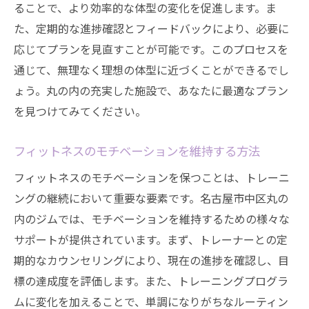
ることで、より効率的な体型の変化を促進します。ま
短時間で効果的なトレーニングの秘訣
た、定期的な進捗確認とフィードバックにより、必要に
日常生活に組み込みやすいトレーニング
応じてプランを見直すことが可能です。このプロセスを
ワークアウトプランニングの重要性
通じて、無理なく理想の体型に近づくことができるでし
丸の内ジムでのフレキシブルなプログラム
ょう。丸の内の充実した施設で、あなたに最適なプラン
仕事とトレーニングのバランスの取り方
を見つけてみてください。
丸の内のジムで楽しくトレーニングする秘訣
フィットネスのモチベーションを維持する方法
楽しめるフィットネスルーティンの作り方
友人と一緒に楽しむジムライフ
フィットネスのモチベーションを保つことは、トレーニ
ングの継続において重要な要素です。名古屋市中区丸の
音楽やテクノロジーを利用したトレーニン
内のジムでは、モチベーションを維持するための様々な
グ
サポートが提供されています。まず、トレーナーとの定
丸の内のジムが提供するエンターテイメン
期的なカウンセリングにより、現在の進捗を確認し、目
ト要素
標の達成度を評価します。また、トレーニングプログラ
トレーニングを楽しむための心理的アプロ
ムに変化を加えることで、単調になりがちなルーティン