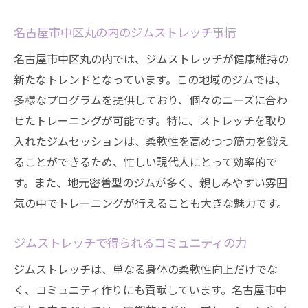
効果を最大化するためのテクニック
名古屋市中区丸の内のジムストレッチ事情
ジム仲間と共に励む方法
名古屋市中区丸の内では、ジムストレッチが健康維持の
名古屋市中区丸の内でのジムストレッチが与え
新たなトレンドとなっています。この地域のジムでは、
る人生の変化
多様なプログラムを提供しており、個々のニーズに合わ
フィジカルとメンタルの変化
せたトレーニングが可能です。特に、ストレッチを取り
ジムストレッチがもたらす自己成長
入れたジムセッションは、柔軟性を高めつつ筋力を鍛え
地域での新しい繋がりを作る
ることができるため、忙しい現代人にとって効率的で
フィットネスを超えた人生の豊かさ
す。また、地元密着型のジムが多く、親しみやすい雰囲
気の中でトレーニングが行えることも大きな魅力です。
成功体験を積むことの重要性
ストレッチを通じた人生の改善
ジムストレッチで得られるコミュニティの力
ジムストレッチは、単なる身体の柔軟性向上だけでな
く、コミュニティ作りにも貢献しています。名古屋市中