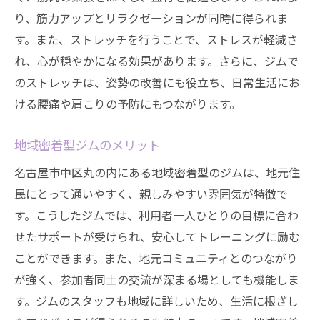
り、筋力アップとリラクゼーションが同時に得られま
最初に知っておくべきこと
す。また、ストレッチを行うことで、ストレスが軽減さ
モチベーション維持のための工夫
れ、心が穏やかになる効果があります。さらに、ジムで
ジムでのストレッチがもたらす驚きの効果とそ
のストレッチは、姿勢の改善にも役立ち、日常生活にお
の理由
ける腰痛や肩こりの予防にもつながります。
柔軟性向上とその重要性
ストレッチがもたらす筋力強化
地域密着型ジムのメリット
ストレス解消法としてのジムストレッチ
名古屋市中区丸の内にある地域密着型のジムは、地元住
怪我予防に役立つストレッチ
民にとって通いやすく、親しみやすい雰囲気が特徴で
体幹を鍛えるストレッチの効果
す。こうしたジムでは、利用者一人ひとりの目標に合わ
せたサポートが受けられ、安心してトレーニングに励む
疲労回復に効くストレッチ
ことができます。また、地元コミュニティとのつながり
名古屋市で人気急上昇中のジムストレッチの魅
が強く、参加者同士の交流が深まる場としても機能しま
力を探る
す。ジムのスタッフも地域に詳しいため、生活に根ざし
人気の理由はここにある