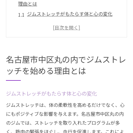
理由とは
ジムストレッチがもたらす体と心の変化
地域密着型ジムのメリット
個別対応プログラムの魅力
ジム選びで失敗しないためのポイント
名古屋市中区丸の内のジムストレッチ事情
名古屋市中区丸の内でジムストレ
ジムストレッチで得られるコミュニティの
ッチを始める理由とは
力
初心者でも安心！ジムストレッチで理想の体を
手に入れる方法
ジムストレッチがもたらす体と心の変化
初心者向けジムストレッチの基本
ジムストレッチは、体の柔軟性を高めるだけでなく、心
無理なく続けるためのコツ
にもポジティブな影響を与えます。名古屋市中区丸の内
体力に応じたプログラム選び
のジムでは、ストレッチを取り入れたプログラムが多
く、筋肉の緊張をほぐし、血行を促進します。これによ
フィードバックを活用した改善方法