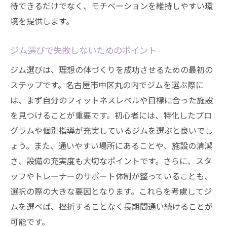
ジムストレッチで健康的なライフスタイルを手
待できるだけでなく、モチベーションを維持しやすい環
に入れよう
境を提供します。
ライフスタイルに合わせたジム選び
ジム選びで失敗しないためのポイント
日常生活に取り入れるストレッチ
ジム選びは、理想の体づくりを成功させるための最初の
健康維持のための基本的な考え方
ステップです。名古屋市中区丸の内でジムを選ぶ際に
心と体の健康をサポートする
は、まず自分のフィットネスレベルや目標に合った施設
家族で楽しむストレッチ法
を見つけることが重要です。初心者には、特化したプロ
長く続けるためのライフスタイル改善
グラムや個別指導が充実しているジムを選ぶと良いでし
ジムでのトレーニングとストレッチの組み合わ
ょう。また、通いやすい場所にあることや、施設の清潔
せが理想の体を作る
さ、設備の充実度も大切なポイントです。さらに、スタ
トレーニングとストレッチの相乗効果
ッフやトレーナーのサポート体制が整っていることも、
全身を効率的に鍛えるプログラム
選択の際の大きな要因となります。これらを考慮してジ
ムを選べば、挫折することなく長期間通い続けることが
筋トレとストレッチのベストバランス
可能です。
日常的なアクティビティとしてのジム活用