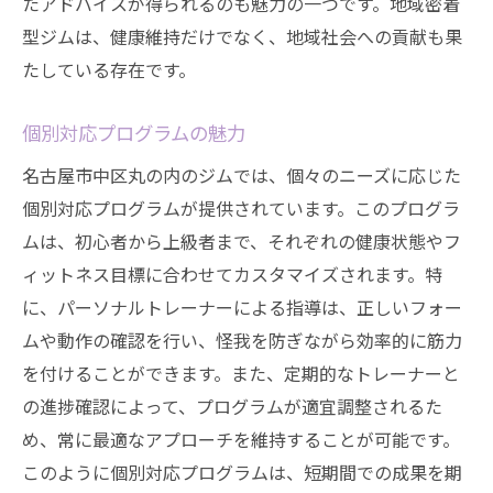
たアドバイスが得られるのも魅力の一つです。地域密着
実際に体験した人々の声
型ジムは、健康維持だけでなく、地域社会への貢献も果
新たなフィットネストレンドとして
たしている存在です。
ストレッチの多様なプログラム
個別対応プログラムの魅力
名古屋市中区でのジムの現状
ジムストレッチが広がる背景
名古屋市中区丸の内のジムでは、個々のニーズに応じた
ジムストレッチの効果を最大限に引き出すため
個別対応プログラムが提供されています。このプログラ
のコツ
ムは、初心者から上級者まで、それぞれの健康状態やフ
ィットネス目標に合わせてカスタマイズされます。特
効果的なストレッチのタイミング
に、パーソナルトレーナーによる指導は、正しいフォー
専門家のアドバイスを活用する
ムや動作の確認を行い、怪我を防ぎながら効率的に筋力
継続するための習慣作り
を付けることができます。また、定期的なトレーナーと
効率的に時間を使う方法
の進捗確認によって、プログラムが適宜調整されるた
自宅でできるストレッチの紹介
め、常に最適なアプローチを維持することが可能です。
食事とストレッチの関係
このように個別対応プログラムは、短期間での成果を期