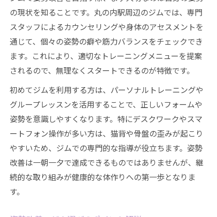
の現状を知ることです。丸の内駅周辺のジムでは、専門
ジムで変わる！理想のボディと姿勢
スタッフによるカウンセリングや身体のアセスメントを
ジム通いで理想の姿勢とボディを目指す
通じて、個々の姿勢の癖や筋力バランスをチェックでき
パーソナルジムの活用で姿勢改善に挑戦
ます。これにより、適切なトレーニングメニューを提案
丸の内駅ジムで見直す体のバランス作り
されるので、無理なくスタートできるのが特徴です。
筋力トレーニングで綺麗な姿勢をキープ
初めてジムを利用する方は、パーソナルトレーニングや
ストレッチ習慣化で姿勢の安定感を実感
グループレッスンを活用することで、正しいフォームや
効率的な姿勢改善ならジム通いがおすすめ
姿勢を意識しやすくなります。特にデスクワークやスマ
ジム活用で効率良く姿勢改善を実現
ートフォン操作が多い方は、猫背や骨盤の歪みが起こり
パーソナルプランでの姿勢矯正法を紹介
やすいため、ジムでの専門的な指導が役立ちます。姿勢
改善は一朝一夕で達成できるものではありませんが、継
忙しい方にも最適なジムトレーニング術
続的な取り組みが健康的な体作りへの第一歩となりま
ジムのストレッチ指導で姿勢を正しく保持
す。
丸の内駅周辺で手軽にジム通いを始める
毎日を変える姿勢改善トレーニング法