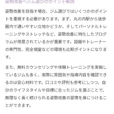
姿勢改善へジム選びのポイント解説
ジム姿勢改善で毎日をもっと活動的に
姿勢改善を目指す場合、ジム選びではいくつかのポイン
ジムで学ぶストレッチ基礎と応用法
トを重視する必要があります。まず、丸の内駅から徒歩
姿勢改善に役立つジムトレーニング解説
圏内で通いやすい立地かどうか、そしてパーソナルトレ
パーソナルジム活用で習慣化をサポート
ーニングやストレッチなど、姿勢改善に特化したプログ
丸の内駅周辺ジムで継続のモチベーション
ラムが用意されているかが重要です。設備やトレーナー
の専門性、完全個室などの環境も比較ポイントになりま
パーソナルトレーニングで姿勢改革へ
す。
ジムのパーソナルトレーニングで姿勢向上
また、無料カウンセリングや体験トレーニングを実施し
個別指導で叶う理想の姿勢と健康管理
ているジムも多く、実際に雰囲気や指導内容を確認でき
丸の内駅エリアジムで質の高いサポート
るのは安心材料です。口コミや評判も参考にしつつ、自
トレーナーのアドバイスで姿勢を根本改善
分のライフスタイルや目標に合ったジムを選ぶことで、
パーソナルジムならではの継続サポート
無理なく長く続けられる姿勢改善の習慣を身につけるこ
とができます。