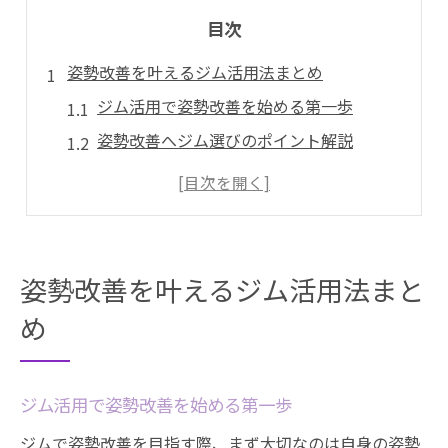
目次
姿勢改善を叶えるジム活用法まとめ
ジム活用で姿勢改善を始める第一歩
姿勢改善へジム選びのポイント解説
丸の内駅周辺ジムで健康維持を実感
パーソナルトレーニングで姿勢改革を促進
ジムのストレッチ活用法と効果的な実践
丸の内駅周辺で始める健康的な姿勢作り
姿勢改善を叶えるジム活用法まと
丸の内駅ジムで健康的な体作りを実践
め
ジム姿勢改善プログラムの基礎知識
ジムのパーソナルトレーニングで姿勢矯正
ジム活用で姿勢改善を始める第一歩
効率的なストレッチ法をジムで学ぶコツ
ジムで姿勢改善を目指す際、まず大切なのは自身の姿勢
オンライン検索で自分に合うジムを発見