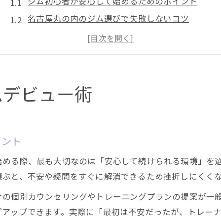
ジム初心者が安心して始めるためのポイント
名古屋丸の内のジム選びで失敗しないコツ
トレーニング初心者が知るべきジム利用の流れ
ジムデビューで押さえておきたい注意点
久屋大通エリアも活用したジム比較の方法
トレーニング初心者に最適なジム活用法
ムデビュー術
ジム初心者向けの効果的なプログラム活用法
丸の内駅周辺ジムで続けやすい工夫とは
トレーニング初心者がジムで感じる不安の解消法
イント
パーソナルトレーナーとの連携で効率アップ
始める際、最も大切なのは「安心して続けられる環境」を
ジム設備を最大限活用するためのポイント
選ぶと、不安や疑問をすぐに解消できるため挫折しにくく
安心して通えるジム選びのポイント紹介
けの個別カウンセリングやトレーニングプランの提案が一
ジム選びで重視すべき安心ポイントを解説
プアップできます。実際に「最初は不安だったが、トレー