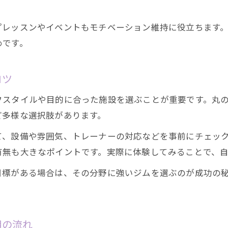
丸の内駅周辺で女性に優しいジムの選び方
初心者が注目したいジムのサポート体制
プレッスンやイベントもモチベーション維持に役立ちます
名古屋丸の内で失敗しないジムの特徴とは
めです。
久屋大通にもあるジムの比較ポイント
ジムが続く習慣づくりのヒントとは
コツ
ジム通いを習慣化するためのコツと工夫
スタイルや目的に合った施設を選ぶことが重要です。丸の
トレーニング初心者向け目標設定のポイント
ど多様な選択肢があります。
モチベーションを保つジム活用術を解説
て、設備や雰囲気、トレーナーの対応などを事前にチェッ
丸の内駅周辺ジムで続けやすい環境作り
有無も大きなポイントです。実際に体験してみることで、
パーソナルトレーナー活用で習慣化を促進
目標がある場合は、その分野に強いジムを選ぶのが成功の
ダイエット目標を叶えるジム活用術
ジム初心者が始めるダイエット成功の秘訣
丸の内駅近くのジムで目標達成を目指す方法
用の流れ