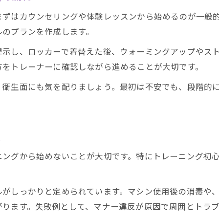
トレーニング初心者でも続く食事サポート活用
まずはカウンセリングや体験レッスンから始めるのが一般
ジムでの効率的な減量プログラムの選び方
ルのプランを作成します。
名古屋丸の内ジムで理想の体型を目指すコツ
提示し、ロッカーで着替えた後、ウォーミングアップやス
手ぶらで通える丸の内駅周辺のジム事情
方をトレーナーに確認しながら進めることが大切です。
ジム初心者にうれしい手ぶら通いの魅力とは
、衛生面にも気を配りましょう。最初は不安でも、段階的
丸の内駅周辺ジムの便利な設備をチェック
トレーニング初心者におすすめのレンタルサービ
仕事帰りにも通いやすいジム選びのポイント
点
女性向け手ぶらジムの特徴と選び方
ニングから始めないことが大切です。特にトレーニング初
ルがしっかりと定められています。マシン使用後の消毒や
がります。失敗例として、マナー違反が原因で周囲とトラブ