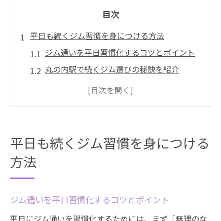
目次
平日も続くジム習慣を身につける方法
ジム通いを平日習慣化するコツとポイント
丸の内駅で続くジム選びの秘訣を紹介
平日ジム通いを無理なく続ける時間管理法
ジムのモチベーション維持術と習慣化の極
意
初心者でも安心なジム利用の始め方と心構
平日も続くジム習慣を身につける
え
方法
筋トレを休んだ時の影響と回復のヒント
筋トレを何日休むと筋肉が落ちるのか解説
ジム通いを平日習慣化するコツとポイント
ジム休養日でも筋力維持できるコツを伝授
筋トレサボり期間と身体への影響を知ろう
平日にジム通いを習慣化するためには、まず「無理のな