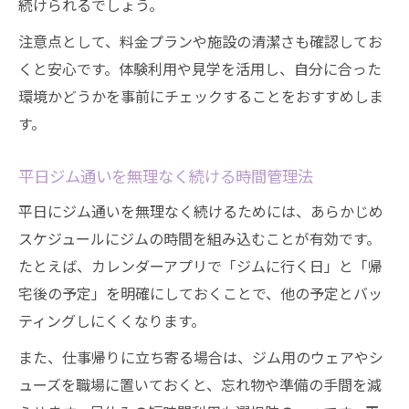
続けられるでしょう。
維持
会費が無駄にならないジム活用の考え方
注意点として、料金プランや施設の清潔さも確認してお
くと安心です。体験利用や見学を活用し、自分に合った
減量や筋力維持を叶える平日ジム活用法
環境かどうかを事前にチェックすることをおすすめしま
平日ジム通いで理想の減量を目指すポイン
す。
ト
ジムで筋力維持とダイエットを両立させる
平日ジム通いを無理なく続ける時間管理法
秘訣
平日にジム通いを無理なく続けるためには、あらかじめ
1ヶ月で現実的な変化を感じるジム活用法
スケジュールにジムの時間を組み込むことが有効です。
平日でも無理なく続ける筋トレメニュー設
たとえば、カレンダーアプリで「ジムに行く日」と「帰
計
宅後の予定」を明確にしておくことで、他の予定とバッ
減量目標に合わせたジム利用のコツを紹介
ティングしにくくなります。
また、仕事帰りに立ち寄る場合は、ジム用のウェアやシ
ューズを職場に置いておくと、忘れ物や準備の手間を減