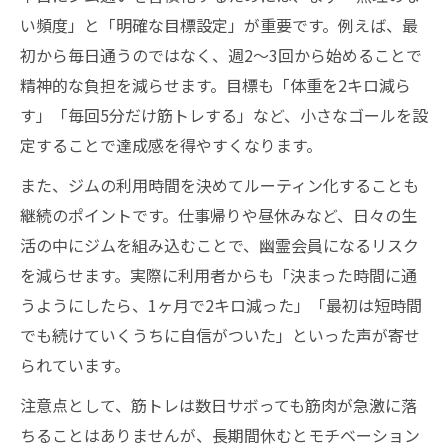
超回復の仕組みと効果的なジム再開タイミ
い頻度」と「明確な目標設定」が重要です。例えば、最
ング
初から毎日通うのではなく、週2～3回から始めることで
精神的な負担を減らせます。目標も「体重を2キロ減ら
筋トレ休養中の不安を減らす知識とジム習
す」「毎回5分だけ筋トレする」など、小さなゴールを設
慣
定することで達成感を得やすくなります。
ジムでのマナーと暗黙のルールを徹底解説
また、ジムの利用時間を決めてルーティン化することも
ジム利用時に守るべきマナーの基本を解説
継続のポイントです。仕事帰りや昼休みなど、日々の生
ゴールドジム系の暗黙ルールと注意点まと
活の中にジムを組み込むことで、幽霊会員になるリスク
め
を減らせます。実際に利用者からも「決まった時間に通
器具の使い方や場所取りのジム内マナー実
うようにしたら、1ヶ月で2キロ減った」「最初は短時間
例
でも続けていくうちに自信がついた」といった声が寄せ
スマホや会話マナーで周囲に配慮するコツ
られています。
常連のジム利用者から学ぶ立ち振る舞い
注意点として、筋トレは数日サボっても筋肉が急激に落
丸の内駅周辺で無理なく通えるジム活用術
ちることはありませんが、長期間休むとモチベーション