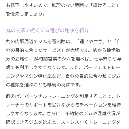
丸の内駅近くでジム通いを続ける工夫を紹
も低下しやすいので、無理のない範囲で「続けること」
介
を優先しましょう。
平日夜でも通いやすいジムの選び方ガイド
仕事帰りに立ち寄れるジム活用の時間管理
丸の内駅で続くジム選びの秘訣を紹介
術
丸の内駅周辺でジムを選ぶ際は、「通いやすさ」と「自
ジムで継続しやすいルートと利用方法の工
分の目的に合ったサービス」が大切です。駅から徒歩数
夫
分の立地や、24時間営業のジムを選べば、仕事帰りや早
丸の内駅エリアで気軽に始めるジム習慣
朝でも利用しやすくなります。また、パーソナルトレー
幽霊会員にならずに続ける工夫を紹介
ニングやマシン特化型など、自分の目的に合わせてジム
の種類を選ぶことも継続の秘訣です。
ジム通いを続けて幽霊会員を防ぐ方法とは
幽霊会員になる原因とジム継続のコツを解
例えば、パーソナルトレーニングを利用することで、ト
説
レーナーのサポートを受けながらモチベーションを維持
しやすくなります。さらに、予約制のジムや混雑状況が
忙しい平日でもジム習慣を維持する実践例
確認できるジムを選ぶと、ストレスなくトレーニングを
ジム利用の目標設定で通うモチベーション