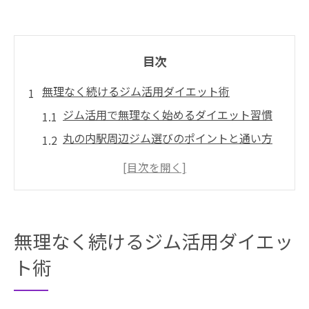
目次
無理なく続けるジム活用ダイエット術
ジム活用で無理なく始めるダイエット習慣
丸の内駅周辺ジム選びのポイントと通い方
ジム初心者が安心して続けるための秘訣
ジムで叶える現実的なダイエット成果とは
忙しい人でも続くジムダイエットのコツ
ダイエット成功へ導く通う頻度の選び方
無理なく続けるジム活用ダイエッ
ジム通いの頻度がダイエット効果を左右す
ト術
る理由
週何回ジムに通うと現実的な成果が出るの