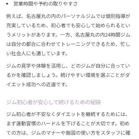
営業時間や予約の取りやすさ
継続を支えるジムの活用で理想を実現
例えば、名古屋丸の内のパーソナルジムでは個別指導が
ジム通い継続のコツと習慣化テクニック
充実しているため、初心者でも安心して始められるとい
目標達成に近づくジム活用の実践アイデア
うメリットがあります。一方、名古屋丸の内24時間ジム
無理なく続けられるジム習慣の作り方
は自分の都合に合わせてトレーニングできるため、忙し
ダイエット継続を支えるジム選びの視点
い社会人にも適しています。
ジムを活用して理想の体を実現する方法
ジムの見学や体験を活用し、どのジムが自分に合ってい
るかを確認しましょう。続けやすい環境を選ぶことがダ
イエット成功への近道です。
ジム初心者が安心して続けるための秘訣
ジム初心者が不安なくダイエットを継続するためには、
まず運動習慣のハードルを下げることが大切です。初め
ての方は、ジムのマナーや施設の使い方をスタッフに確