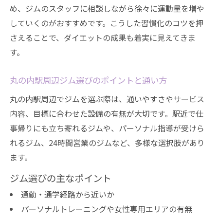
め、ジムのスタッフに相談しながら徐々に運動量を増や
ジムとピラティスの効果的な違いを比較
していくのがおすすめです。こうした習慣化のコツを押
ダイエットに有利なジム活用のポイント
さえることで、ダイエットの成果も着実に見えてきま
ピラティスでは得られないジムの利点とは
す。
自分に合った運動選びでジムを最大活用
丸の内駅周辺ジム選びのポイントと通い方
ジムとピラティス併用のおすすめ方法
安心して始めるための初心者マナーポイント
丸の内駅周辺でジムを選ぶ際は、通いやすさやサービス
内容、目標に合わせた設備の有無が大切です。駅近で仕
ジム初心者が守るべきマナーとルール解説
事帰りにも立ち寄れるジムや、パーソナル指導が受けら
安心して通えるジムマナーの基本知識
れるジム、24時間営業のジムなど、多様な選択肢があり
ジム利用時のトラブル回避ポイントを紹介
ます。
初心者も安心なジム内コミュニケーション
ジム選びの主なポイント
術
通勤・通学経路から近いか
ジム通いで恥をかかないための立ち振る舞
パーソナルトレーニングや女性専用エリアの有無
い