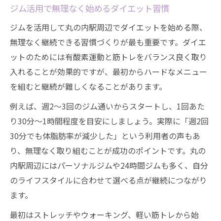
ジム活用で無理なく始めるダイエット習慣
か
ライフスタイル別ジム通い頻度の最適解
ジムを活用して丸の内駅周辺でダイエットを始める際、
忙しい人も続けやすいジム利用計画の立て
無理なく継続できる習慣づくりが最も重要です。ダイエ
方
ットのためには有酸素運動と筋トレをバランス良く取り
入れることが効果的ですが、最初からハードなメニュー
無理のないジム頻度で結果を出す習慣化術
を組むと継続が難しくなることがあります。
体脂肪が減る現実的なジム通いとは
例えば、週2～3回のジム通いからスタートし、1回あた
ジム利用で体脂肪を減らすための運動組み
り30分～1時間程度を目安にしましょう。実際に「週2回
合わせ
30分でも体脂肪率が減少した」という利用者の声もあ
1ヶ月ジムで実感できる体脂肪変化の目安
り、無理なく取り組むことが成功のポイントです。丸の
ジム通いで体重以外に注目すべきポイント
内駅周辺にはパーソナルジムや24時間ジムも多く、自分
筋トレと有酸素運動のバランスが成果を左
のライフスタイルに合わせて選べる点が継続につながり
右
ます。
体脂肪減少に効果的なジム活用法とは
最初はストレッチやウォーキング、軽い筋トレから始
ピラティスとの違いを知り運動を最適化