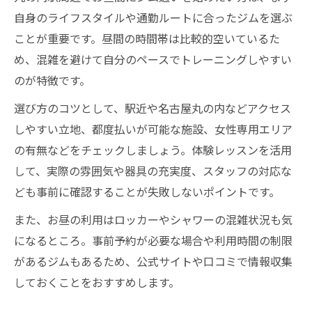
混雑を避ける昼間ジム利用のベストタイミ
自身のライフスタイルや通勤ルートに合ったジムを選ぶ
ング
ことが重要です。昼間の時間帯は比較的空いているた
め、混雑を避けて自分のペースでトレーニングしやすい
都度払い対応ジムで自由な通い方を実践
のが特徴です。
初心者でも安心なジム利用の雰囲気やコツ
選び方のコツとして、駅近や名古屋丸の内などアクセス
ジム初心者が押さえるべき暗黙のルールと
しやすい立地、都度払いが可能な施設、女性専用エリア
は
の有無などをチェックしましょう。体験レッスンを活用
初めてでも浮かないジムマナーとポイント
して、実際の雰囲気や器具の充実度、スタッフの対応な
ジムの利用マナーを守って快適に通うコツ
ども事前に確認することが失敗しないポイントです。
女性も安心できるジムの雰囲気作りの工夫
また、お昼の利用はロッカーやシャワーの混雑状況も気
器具の使い方が不安な人向け安心サポート
になるところ。事前予約が必要な場合や利用時間の制限
都度払いジムの昼間利用で無理なく続ける方法
があるジムもあるため、公式サイトや口コミで情報収集
都度払いジムを活用したお昼間トレーニン
しておくことをおすすめします。
グ術