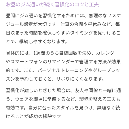
ジム都度払いのメリットと続けるコツを解
お昼のジム通いが続く習慣化のコツと工夫
説
昼間にジム通いを習慣化するためには、無理のないスケ
ビジター利用で気軽に始めるジム生活の魅
ジュール設定が大切です。仕事の合間や昼休みなど、毎
力
日決まった時間を確保しやすいタイミングを見つけるこ
昼間ジム利用で幽霊会員を防ぐ習慣化のポ
とで、継続しやすくなります。
イント
具体的には、1週間のうち目標回数を決め、カレンダー
お得に通える都度払いジム選びの注意点
やスマートフォンのリマインダーで管理する方法が効果
パーソナル対応で学ぶ丸の内駅周辺のジム体験
的です。また、パーソナルトレーニングやグループレッ
パーソナルジムで学ぶ効果的なトレーニン
スンを予約しておくと、サボりにくくなります。
グ法
習慣化が難しいと感じた場合は、友人や同僚と一緒に通
丸の内駅エリアで人気のパーソナルジム活
う、ウェアを職場に常備するなど、環境を整える工夫も
用術
有効です。自分に合ったスタイルを見つけ、無理なく続
初心者におすすめなパーソナルサポートの
けることが成功の秘訣です。
魅力