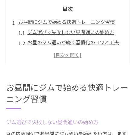
目次
お昼間にジムで始める快適トレーニング習慣
ジム選びで失敗しない昼間通いの始め方
お昼のジム通いが続く習慣化のコツと工夫
丸の内駅周辺でジムを快適に利用する秘訣
仕事合間のジム活用でリフレッシュ効果実
感
ジム初心者が知るべき昼間利用のポイント
お昼間にジムで始める快適トレー
丸の内駅近くで叶う昼間ジム通いの魅力解説
ニング習慣
丸の内駅付近ジムの魅力と昼間通いの利点
女性にも人気の昼間ジム通いが安心な理由
ジム選びで失敗しない昼間通いの始め方
丸の内ジムで得られる出会いや交流の楽し
み
丸の内駅周辺でお昼間にジム通いを始めたい方は、まず