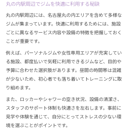
ジム体験で分かるパーソナル指導のメリッ
丸の内駅周辺でジムを快適に利用する秘訣
ト
丸の内駅周辺には、名古屋丸の内エリアを含めて多様な
名古屋丸の内のパーソナルジムで安心デビ
ジムが集まっています。快適に利用するためには、施設
ュー
ごとに異なるサービス内容や設備の特徴を把握しておく
ビジター利用から始めるお昼のジムライフ入門
ことが重要です。
ビジター利用で気軽にジム体験を始める方
例えば、パーソナルジムや女性専用エリアが充実してい
法
る施設、都度払いで気軽に利用できるジムなど、目的や
昼間のジム通いが初めてでも安心な理由と
予算に合わせた選択肢があります。昼間の時間帯は混雑
は
が少ないため、初心者でも落ち着いてトレーニングに取
仕事合間でも通いやすいジムビジター活用
り組めます。
法
また、ロッカーやシャワーの空き状況、設備の清潔さ、
ジム初心者必見のビジタープラン選びのコ
スタッフのサポート体制も快適さを左右します。事前に
ツ
見学や体験を通じて、自分にとってストレスの少ない環
昼間利用でジムライフを無理なく始める秘
境を選ぶことがポイントです。