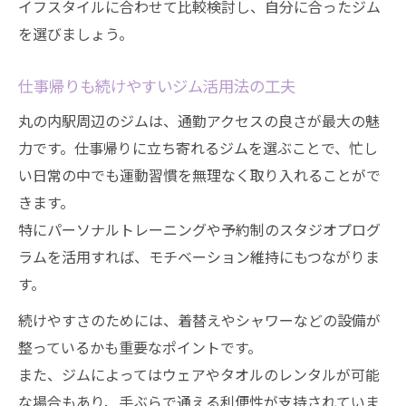
ジムで短期ダイエットを成功させる実践法
イフスタイルに合わせて比較検討し、自分に合ったジム
筋トレと有酸素運動を組み合わせた活用術
を選びましょう。
食事指導も受けられるジムのメリット
仕事帰りも続けやすいジム活用法の工夫
短期間でも変化を感じるジム通いのコツ
丸の内駅周辺のジムは、通勤アクセスの良さが最大の魅
ジムで効果的にダイエット成果を上げる方
力です。仕事帰りに立ち寄れるジムを選ぶことで、忙し
法
い日常の中でも運動習慣を無理なく取り入れることがで
リバウンドしにくい痩せ方をジムで目指す方法
きます。
ジムでリバウンド防止を徹底する減量法
特にパーソナルトレーニングや予約制のスタジオプログ
続くダイエットのためのジム習慣づくり
ラムを活用すれば、モチベーション維持にもつながりま
パーソナル指導でリバウンドしにくい体へ
す。
ジム活用で健康的に痩せるための注意点
続けやすさのためには、着替えやシャワーなどの設備が
ジム選びがリバウンド防止に役立つ理由
整っているかも重要なポイントです。
仕事後でも続くジム通いで夏まで体型チェンジ
また、ジムによってはウェアやタオルのレンタルが可能
ジム通いを仕事帰りに続ける工夫とコツ
な場合もあり、手ぶらで通える利便性が支持されていま