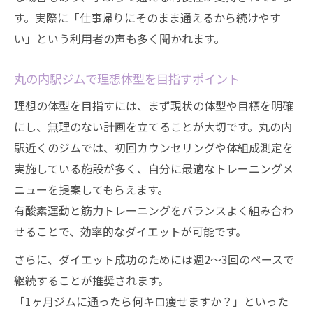
す。実際に「仕事帰りにそのまま通えるから続けやす
夜でも通いやすいジムの活用ポイント
い」という利用者の声も多く聞かれます。
ジムが習慣化すれば夏までに体型が変わる
理由
丸の内駅ジムで理想体型を目指すポイント
仕事と両立できるジム活用のタイムマネジ
理想の体型を目指すには、まず現状の体型や目標を明確
メント
にし、無理のない計画を立てることが大切です。丸の内
ジム利用で無理なく体型を変える成功術
駅近くのジムでは、初回カウンセリングや体組成測定を
実施している施設が多く、自分に最適なトレーニングメ
ニューを提案してもらえます。
有酸素運動と筋力トレーニングをバランスよく組み合わ
せることで、効率的なダイエットが可能です。
さらに、ダイエット成功のためには週2〜3回のペースで
継続することが推奨されます。
「1ヶ月ジムに通ったら何キロ痩せますか？」といった