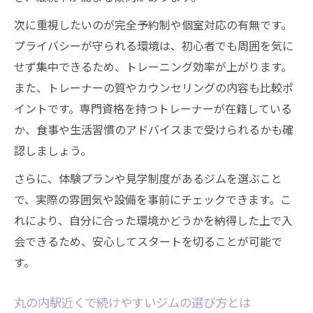
初心者向けジムのサポート内容を徹底解説
次に重視したいのが完全予約制や個室対応の有無です。
プライベートジムならではのサポート体験
プライバシーが守られる環境は、初心者でも周囲を気に
せず集中できるため、トレーニング効率が上がります。
ジム初心者が安心できる個別カウンセリン
また、トレーナーの質やカウンセリングの内容も比較ポ
グ
イントです。専門資格を持つトレーナーが在籍している
トレーナーの対応力がジム選びを左右する
か、食事や生活習慣のアドバイスまで受けられるかも確
理由
認しましょう。
ジムで受けられる特典や体験サポートの魅
力
さらに、体験プランや見学制度があるジムを選ぶこと
で、実際の雰囲気や設備を事前にチェックできます。こ
仕事帰りに始めるプライベートジム活用術
れにより、自分に合った環境かどうかを納得した上で入
仕事帰りでも無理なく通えるジム選びの工
会できるため、安心してスタートを切ることが可能で
夫
す。
プライベートジムで夜間利用するメリット
とは
丸の内駅近くで続けやすいジムの選び方とは