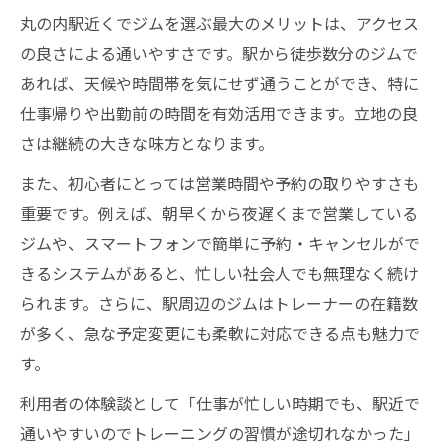
初心者が仕事終わりに始めるジム通いのコ
丸の内駅近くでジムを選ぶ最大のメリットは、アクセス
ツ
の良さによる通いやすさです。駅から徒歩数分のジムで
ジム通いを継続するためのタイムマネジメ
あれば、天候や時間帯を気にせず通うことができ、特に
ント
仕事帰りや出勤前の時間を有効活用できます。立地の良
プライベート空間でリフレッシュする方法
さは継続の大きな味方となります。
提案
また、初心者にとっては営業時間や予約の取りやすさも
重要です。例えば、朝早くから夜遅くまで営業している
ジムや、スマートフォンで簡単に予約・キャンセルがで
きるシステムがあると、忙しい社会人でも無理なく続け
られます。さらに、駅周辺のジムはトレーナーの在籍数
が多く、急な予定変更にも柔軟に対応できる点も魅力で
す。
利用者の体験談として「仕事が忙しい時期でも、駅近で
通いやすいのでトレーニングの習慣が途切れなかった」