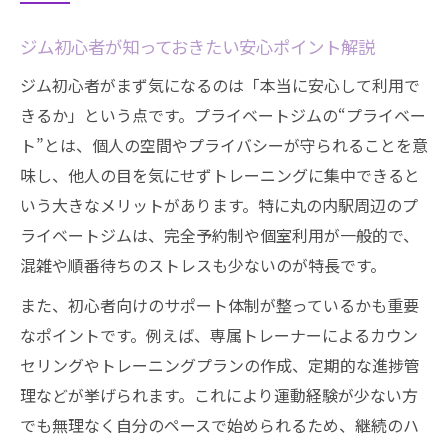
プライベートとは何か徹底解説
プライベートの意味とジムでの使われ方解
ジム初心者が知っておきたい安心ポイント解説
説
ジム初心者がまず気になるのは「本当に安心して利用で
プライバシーとプライベートの違いを知ろ
きるか」という点です。プライベートジムの“プライベー
う
ト”とは、個人の空間やプライバシーが守られることを意
プライベートジムの特徴と一般的なジムの
味し、他人の目を気にせずトレーニングに集中できると
違い
いう大きなメリットがあります。特に丸の内駅周辺のプ
プライベートは英語でどう表現されるのか
ライベートジムは、完全予約制や個室利用が一般的で、
混雑や順番待ちのストレスも少ないのが特長です。
プライベートモードや言い換え表現の活用
法
また、初心者向けのサポート体制が整っているかも重要
丸の内駅近くで無理なく通えるジム特集
なポイントです。例えば、専属トレーナーによるカウン
セリングやトレーニングプランの作成、定期的な進捗管
ジムを選ぶなら丸の内駅から通いやすさ重
理などが挙げられます。これにより運動経験が少ない方
視
でも無理なく自分のペースで始められるため、継続のハ
仕事帰りも安心のプライベートジム活用法