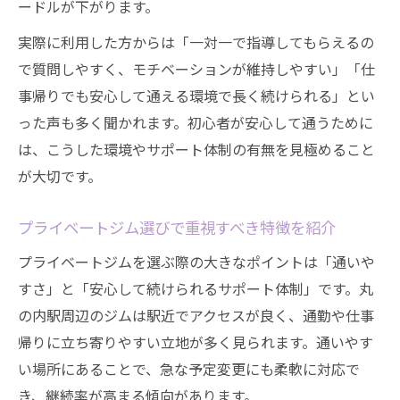
ードルが下がります。
初心者向けジムのアクセスや営業時間の探
し方
実際に利用した方からは「一対一で指導してもらえるの
で質問しやすく、モチベーションが維持しやすい」「仕
ジムの立地条件が継続の鍵になる理由を解
事帰りでも安心して通える環境で長く続けられる」とい
説
った声も多く聞かれます。初心者が安心して通うために
丸の内駅近くで個室が充実しているジム比
は、こうした環境やサポート体制の有無を見極めること
較
が大切です。
通いやすさ重視のジム選び方ガイド
ジム通いが続く立地条件の見極めポイント
プライベートジム選びで重視すべき特徴を紹介
初心者が選ぶべきプライベートジムの特徴
プライベートジムを選ぶ際の大きなポイントは「通いや
通いやすいジムとそうでないジムの違い比
すさ」と「安心して続けられるサポート体制」です。丸
較
の内駅周辺のジムは駅近でアクセスが良く、通勤や仕事
丸の内駅周辺で探す快適なジム利用法紹介
帰りに立ち寄りやすい立地が多く見られます。通いやす
プライベートな空間とアクセスの関係性
い場所にあることで、急な予定変更にも柔軟に対応で
ジム初心者に最適な安心サポート体制
き、継続率が高まる傾向があります。