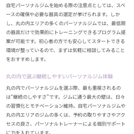
ック
自宅パーソナルジムを始める際の注意点としては、スペ
ースの確保や必要な器具の選定が挙げられます。しか
パーソナルジムで継続できる生活リズムの
し、丸の内エリアの多くのパーソナルジムでは、最低限
作り方
の器具だけで効果的にトレーニングできるプログラム提
名古屋で話題のジム通い放題プラン活用法
案が可能です。初心者の方でも安心してスタートできる
名古屋市中区で好評のパーソナルジム活用術
環境が整っているので、まずは気軽に相談してみること
名古屋市中区で評判のジム活用テクニック
をおすすめします。
紹介
パーソナルジムで叶える理想のボディメイ
丸の内で選ぶ継続しやすいパーソナルジム体験
ク法
丸の内でパーソナルジムを選ぶ際、最も重視されるの
ジムで続けやすいトレーニング習慣の秘訣
は“継続のしやすさ”です。ジムに通う最大の壁は、日々
丸の内や錦エリアで選ばれるジムの特徴と
の習慣化とモチベーション維持。自宅パーソナルジムや
は
丸の内エリアのジムの多くは、予約の取りやすさやアク
名古屋のパーソナルジム利用者のリアルな
セスの良さ、パーソナルトレーナーによる個別サポート
声
に力を入れています。