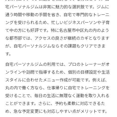
ジム初心者が丸の内で安心して通える選び
宅パーソナルジムは非常に魅力的な選択肢です。ジムに
方
通う時間や移動の手間を省き、自宅で専門的なトレーニ
丸の内エリアで失敗しないジム選びのコツ
ングを受けられるため、忙しいビジネスパーソンや子育
名古屋市中区で初心者向けパーソナルジム
て中の方にも好評です。特に名古屋市中区丸の内のよう
を探す
な都市部では、アクセスの良さが継続のカギとなります
通い放題プランがあるジムのメリットとは
が、自宅パーソナルジムならその課題もクリアできま
す。
丸の内のジム選びで重視すべきポイントま
とめ
自宅パーソナルジムの利用では、プロのトレーナーがオ
無理せず続く自宅とジム利用のポイントを解説
ンラインや訪問で指導するため、個別の目標設定や生活
スタイルに合わせたメニュー作成が可能です。例えば、
ジム通いを無理なく続けるための工夫とポ
丸の内で働く方なら、仕事帰りに自宅でトレーニングを
イント
受けることで、毎日の生活に無理なく運動を取り入れる
自宅トレーニングとジム利用の効果的な両
ことができます。さらに、予約も柔軟に対応できるた
立術
め、急な予定変更にも対応しやすい点がメリットです。
丸の内で日常に組み込めるジム活用テクニ