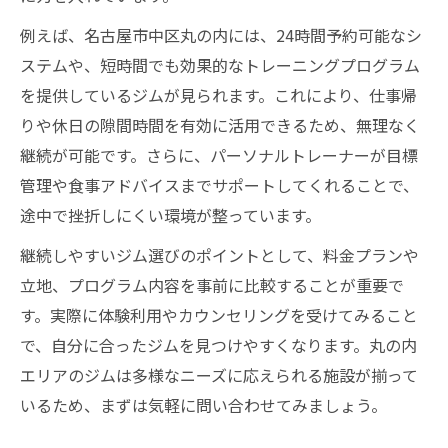
駅近ジムが生活リズムにフィットする理由とは
例えば、名古屋市中区丸の内には、24時間予約可能なシ
駅近ジムが毎日続けやすい理由を解説
ステムや、短時間でも効果的なトレーニングプログラム
通いやすいジムが継続率を高めるポイント
を提供しているジムが見られます。これにより、仕事帰
りや休日の隙間時間を有効に活用できるため、無理なく
仕事帰りも安心な丸の内エリアの駅近ジム
継続が可能です。さらに、パーソナルトレーナーが目標
生活リズムに合うパーソナルジム選びの極
管理や食事アドバイスまでサポートしてくれることで、
意
途中で挫折しにくい環境が整っています。
駅近パーソナルジムで無理なくボディメイ
ク
継続しやすいジム選びのポイントとして、料金プランや
立地、プログラム内容を事前に比較することが重要で
仕事帰りに寄れるジム選びで毎日を快適に
す。実際に体験利用やカウンセリングを受けてみること
仕事帰りに通えるジム選びの決め手とは
で、自分に合ったジムを見つけやすくなります。丸の内
丸の内で快適なジム通いを実現する秘訣
エリアのジムは多様なニーズに応えられる施設が揃って
パーソナルジムで仕事後のリフレッシュ習
いるため、まずは気軽に問い合わせてみましょう。
慣