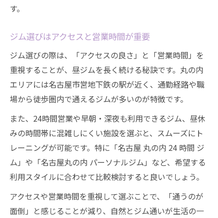
す。
パーソナルジムと昼ジムの違いを比較
短期成果重視ならパーソナルジムが最適？
ジム選びはアクセスと営業時間が重要
昼ジムとパーソナルトレーニングの効果
ジム選びの際は、「アクセスの良さ」と「営業時間」を
自分に合うジム選びのポイントと注意点
重視することが、昼ジムを長く続ける秘訣です。丸の内
パーソナルジムのメリットとデメリット
エリアには名古屋市営地下鉄の駅が近く、通勤経路や職
丸の内で昼通いしたい人必見のジム活ヒント
場から徒歩圏内で通えるジムが多いのが特徴です。
丸の内で昼ジムを続けるための習慣術
また、24時間営業や早朝・深夜も利用できるジム、昼休
ジム通いを継続するための工夫とコツ
みの時間帯に混雑しにくい施設を選ぶと、スムーズにト
昼ジムで達成感を味わうポイント紹介
レーニングが可能です。特に「名古屋 丸の内 24 時間 ジ
ジム活が楽しくなるモチベーション維持法
ム」や「名古屋丸の内 パーソナルジム」など、希望する
利用スタイルに合わせて比較検討すると良いでしょう。
丸の内で理想のジムライフを実現する方法
アクセスや営業時間を重視して選ぶことで、「通うのが
面倒」と感じることが減り、自然とジム通いが生活の一