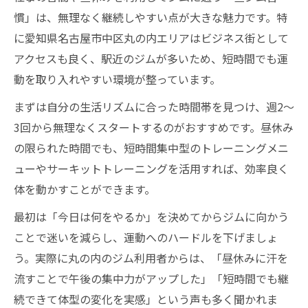
慣」は、無理なく継続しやすい点が大きな魅力です。特
短期間で変化を実感できる昼ジム活用法
に愛知県名古屋市中区丸の内エリアはビジネス街として
昼ジムで短期結果を出すトレーニング術
アクセスも良く、駅近のジムが多いため、短時間でも運
ジム利用で見た目の変化を早く実感する
動を取り入れやすい環境が整っています。
効率的に痩せる昼ジム活用ポイント紹介
まずは自分の生活リズムに合った時間帯を見つけ、週2～
短期集中型ジム通いのコツを解説
3回から無理なくスタートするのがおすすめです。昼休み
昼休み活用で理想の体型へ近づく方法
の限られた時間でも、短時間集中型のトレーニングメニ
ジム初心者でも安心な昼の活用ポイント
ューやサーキットトレーニングを活用すれば、効率良く
初心者が昼ジムで気を付けたいポイント
体を動かすことができます。
ジム初心者でも安心なマナーと使い方
最初は「今日は何をやるか」を決めてからジムに向かう
昼間のジムは混雑も少なく始めやすい
ことで迷いを減らし、運動へのハードルを下げましょ
ジム初体験で恥をかかない振る舞い方
う。実際に丸の内のジム利用者からは、「昼休みに汗を
流すことで午後の集中力がアップした」「短時間でも継
昼ジムで無理なく続けるコツを紹介
続できて体型の変化を実感」という声も多く聞かれま
パーソナルジムと昼ジムの効果的な選び方