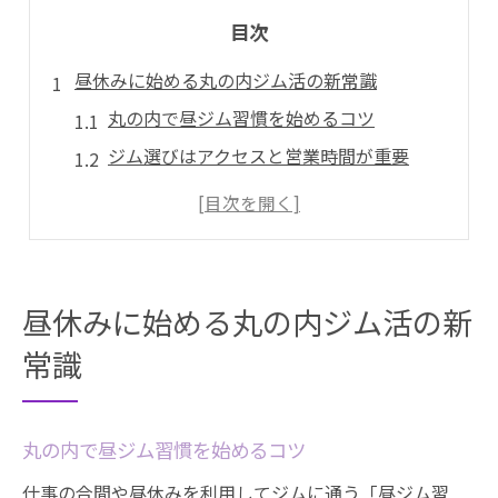
目次
昼休みに始める丸の内ジム活の新常識
丸の内で昼ジム習慣を始めるコツ
ジム選びはアクセスと営業時間が重要
昼休みのジム活で得られる効果とは
ジム利用時のマナーと暗黙ルール解説
丸の内のジム活で挫折しない続け方
名古屋市中区で理想のジムを見つけるコツ
昼休みに始める丸の内ジム活の新
ジム選びは見学と口コミを活用しよう
常識
理想のジムは設備と雰囲気がポイント
アクセス重視で通いやすいジムを探す
丸の内で昼ジム習慣を始めるコツ
初心者が安心できるジム選びの基準
仕事の合間や昼休みを利用してジムに通う「昼ジム習
昼の時間帯に強いジムの特徴とは